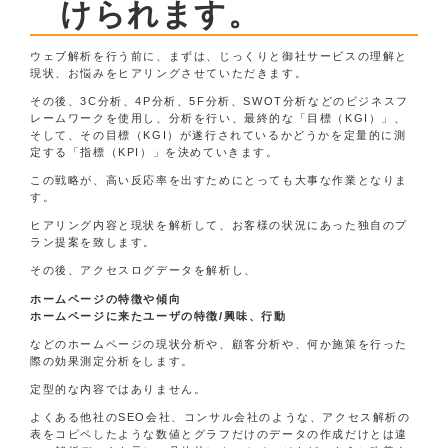
けられます。
ウェブ解析を行う前に、まずは、じっくりと御社サービスの理解と
現状、お悩みをヒアリングさせていただきます。
その後、3C分析、4P分析、5F分析、SWOT分析などのビジネスフ
レームワークを使用し、分析を行い、最終的な「目標（KGI）」、
そして、その目標（KGI）が遂行されているかどうかを定量的に測
定する「指標（KPI）」を決めていきます。
この戦略が、高い反応率を出すためにとっても大事な作業となりま
す。
ヒアリング内容と現状を解析して、お客様の状況にあった独自のプ
ラン提案を致します。
その後、アクセスログデータを解析し、
ホームページの特徴や傾向
ホームページに来たユーザの特徴/興味、行動
などのホームページの現状分析や、顧客分析や、何か施策を行った
際の効果測定分析をします。
定型的な内容ではありません。
よくある他社のSEO会社、コンサル会社のような、アクセス解析の
表をコピペしたような数値とグラフだけのデータの作成だけとは違