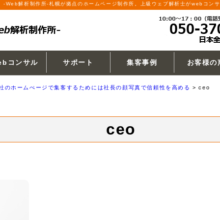
サイ）-Web解析制作所-札幌が拠点のホームページ制作所。上級ウェブ解析士がwebコン
ebコンサル
サポート
集客事例
お客様の
社のホームぺージで集客するためには社長の顔写真で信頼性を高める
>
ceo
ceo