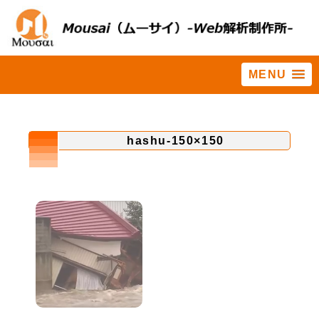
MENU
ホーム
>
ホームページ集客に役立つ情報集
>
栃木県と茨城県を流れる鬼
怒川が氾濫。ツイッターでSOSを拡散
>
hashu-150×150
hashu-150×150