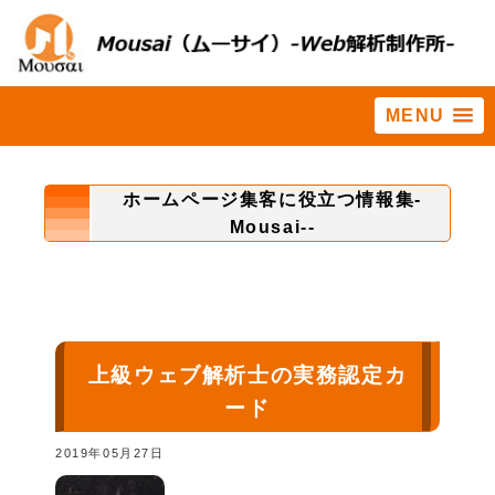
MENU
ホーム
>
の法則
ホームページ集客に役立つ情報集-
Mousai--
上級ウェブ解析士の実務認定カ
ード
2019年05月27日