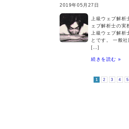
2019年05月27日
上級ウェブ解析
ェブ解析士の実
上級ウェブ解析
とです。 一般
[…]
続きを読む »
1
2
3
4
5