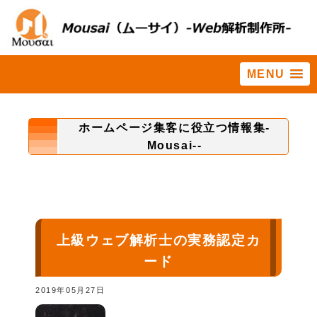
MENU
ホーム
>
依頼
ホームページ集客に役立つ情報集-
Mousai--
上級ウェブ解析士の実務認定カ
ード
2019年05月27日