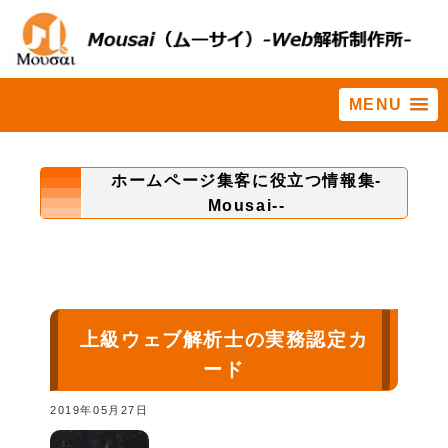
MENU
ホーム
>
活用
ホームページ集客に役立つ情報集-
Mousai--
上級ウェブ解析士の実務認定カ
ード
2019年05月27日