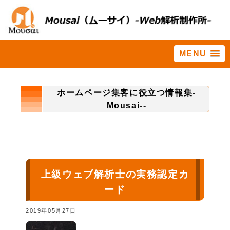
MENU
ホーム
>
知識
ホームページ集客に役立つ情報集-
Mousai--
上級ウェブ解析士の実務認定カ
ード
2019年05月27日