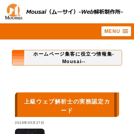
MENU
ホーム
>
社長
ホームページ集客に役立つ情報集-
Mousai--
上級ウェブ解析士の実務認定カ
ード
2019年05月27日