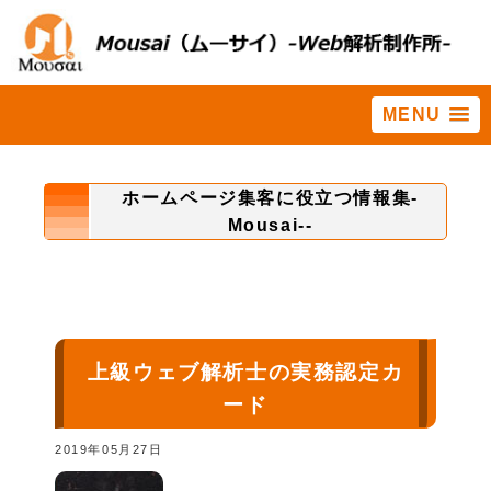
MENU
ホーム
>
種まき収穫の法則
ホームページ集客に役立つ情報集-
Mousai--
上級ウェブ解析士の実務認定カ
ード
2019年05月27日