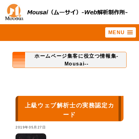
MENU
ホーム
>
舞台裏
ホームページ集客に役立つ情報集-
Mousai--
上級ウェブ解析士の実務認定カ
ード
2019年05月27日