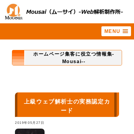
MENU
ホーム
>
集客率
ホームページ集客に役立つ情報集-
Mousai--
上級ウェブ解析士の実務認定カ
ード
2019年05月27日