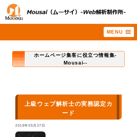
MENU
ホーム
>
QUESTの法則
ホームページ集客に役立つ情報集-
Mousai--
上級ウェブ解析士の実務認定カ
ード
2019年05月27日