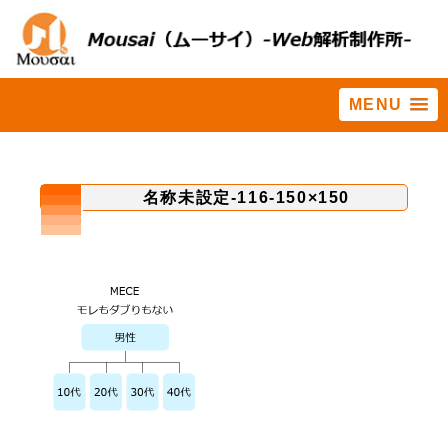
MENU
ホーム
>
ホームページ集客に役立つ情報集
>
ウェブマーケティングは
MECE（ミーシー）を取り入れる
>
名称未設定-116-150×150
名称未設定-116-150×150