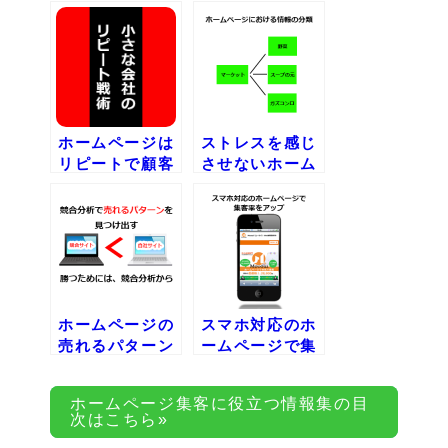
舞台裏を覗き見
初にターゲッ
ること
ト、目的、構成
を考える
ホームページは
ストレスを感じ
リピートで顧客
させないホーム
集客をする
ページでの情報
分類の難しさ
ホームページの
スマホ対応のホ
売れるパターン
ームページで集
の見つけ方は競
客率をアップ
合分析から
ホームページ集客に役立つ情報集の目
次はこちら»